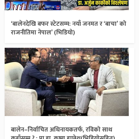
‘बालेनदेखि बफर स्टेटसम्म: नयाँ जनमत र ‘बाचा’ को
राजनीतिमा नेपाल’ (भिडियो)
बालेन–निर्वाचित अधिनायकतर्फ, रविको साथ
कहाँसम्म ? : प्रा.डा. कृष्ण हाछेथु(भिडियोसहित)