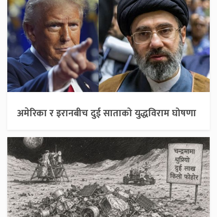
अमेरिका र इरानबीच दुई साताको युद्धविराम घोषणा