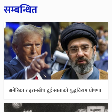
सम्बन्धित
अमेरिका र इरानबीच दुई साताको युद्धविराम घोषणा