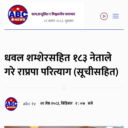
२२ श्रावण २०८३, शुक्रबार
धवल शम्शेरसहित १८३ नेताले
गरे राप्रपा परित्याग (सूचीसहित)
abc tv
२१ जेष्ठ २०८३, बिहिबार २ : ०७ बजे