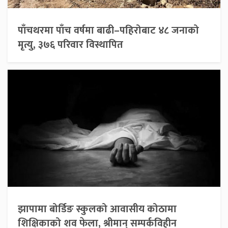
पाँचथरमा पाँच वर्षमा बाढी–पहिरोबाट ४८ जनाको
मृत्यु, ३७६ परिवार विस्थापित
झापामा बोर्डिङ स्कुलको आवासीय कोठामा
शिक्षिकाको शव फेला, श्रीमान् सम्पर्कविहीन