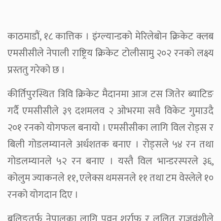
काठमाडौं, १८ कात्तिक । इंग्ल्यान्डको मेरिलेबोन क्रिकेट क्लब
एमसीसीले नेपाली राष्ट्रिय क्रिकेट टोलीसामु २०२ रनको लक्ष्य
प्रस्ततु गरेको छ ।
कीर्तिपुरस्थित त्रिवि क्रिकेट मैदानमा आज टस जितेर ब्याटिङ
गर्दै एमसीसीले ३९ दशमलव २ ओभरमा सवै विकेट गुमाउदै
२०१ रनको योगफल बनायो । एमसीसीका लागि विल रोड्स र
बिली गोडलम्यानले अर्धशतक बनाए । रोड्सले ५४ रन तथा
गोडलम्यानले ५२ रन बनाए । यस्तै विल भान्डरस्परले ३६,
कोलुम ज्याकनले ११, एलेक्स थमसनले ११ तथा टम वेस्लेले १०
रनको योगदान दिए ।
बलिङतर्फ नेपालका लागि पवन शर्राफ र ललित राजवंशीले