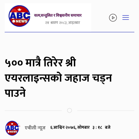
२४ श्रावण २०८३, आइतबार
५०० मात्रै तिरेर श्री
एयरलाइन्सको जहाज चड्न
पाउने
एबीसी न्यूज
६ आश्विन २०७६, सोमबार ३ : १८ बजे