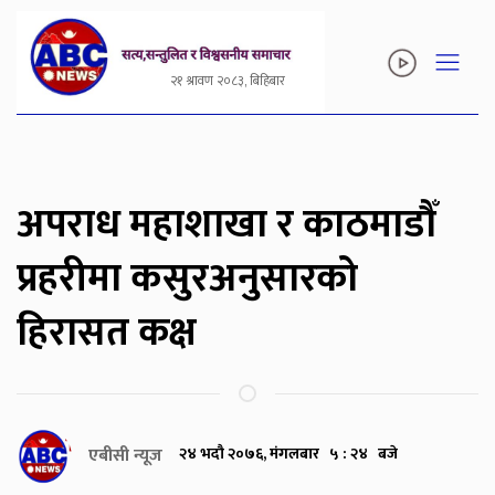
२१ श्रावण २०८३, बिहिबार
अपराध महाशाखा र काठमाडौँ
प्रहरीमा कसुरअनुसारको
हिरासत कक्ष
एबीसी न्यूज
२४ भदौ २०७६, मंगलबार ५ : २४ बजे