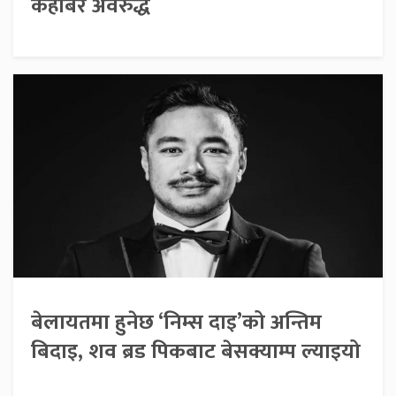
केहीबेर अवरुद्ध
बेलायतमा हुनेछ ‘निम्स दाइ’को अन्तिम
बिदाइ, शव ब्रड पिकबाट बेसक्याम्प ल्याइयो