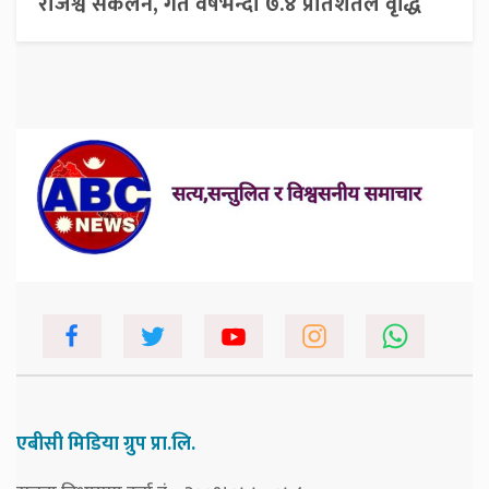
राजश्व संकलन, गत वर्षभन्दा ७.४ प्रतिशतले वृद्धि
एबीसी मिडिया ग्रुप प्रा.लि.