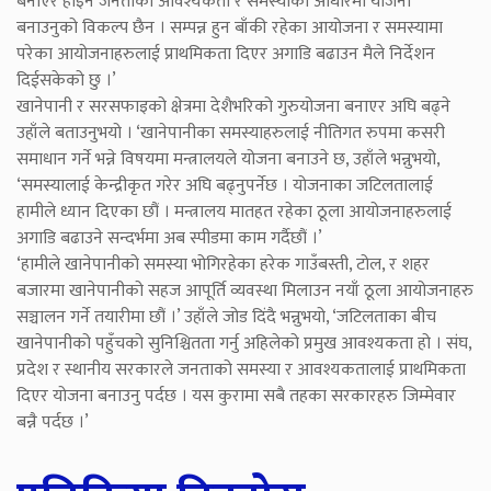
बनाएर होइन जनताको आवश्यकता र समस्याको आधारमा योजना
बनाउनुको विकल्प छैन । सम्पन्न हुन बाँकी रहेका आयोजना र समस्यामा
परेका आयोजनाहरुलाई प्राथमिकता दिएर अगाडि बढाउन मैले निर्देशन
दिईसकेको छु ।’
खानेपानी र सरसफाइको क्षेत्रमा देशैभरिको गुरुयोजना बनाएर अघि बढ्ने
उहाँले बताउनुभयो । ‘खानेपानीका समस्याहरुलाई नीतिगत रुपमा कसरी
समाधान गर्ने भन्ने विषयमा मन्त्रालयले योजना बनाउने छ, उहाँले भन्नुभयो,
‘समस्यालाई केन्द्रीकृत गरेर अघि बढ्नुपर्नेछ । योजनाका जटिलतालाई
हामीले ध्यान दिएका छौं । मन्त्रालय मातहत रहेका ठूला आयोजनाहरुलाई
अगाडि बढाउने सन्दर्भमा अब स्पीडमा काम गर्दैछौं ।’
‘हामीले खानेपानीको समस्या भोगिरहेका हरेक गाउँबस्ती, टोल, र शहर
बजारमा खानेपानीको सहज आपूर्ति व्यवस्था मिलाउन नयाँ ठूला आयोजनाहरु
सञ्चालन गर्ने तयारीमा छौं ।’ उहाँले जोड दिंदै भन्नुभयो, ‘जटिलताका बीच
खानेपानीको पहुँचको सुनिश्चितता गर्नु अहिलेको प्रमुख आवश्यकता हो । संघ,
प्रदेश र स्थानीय सरकारले जनताको समस्या र आवश्यकतालाई प्राथमिकता
दिएर योजना बनाउनु पर्दछ । यस कुरामा सबै तहका सरकारहरु जिम्मेवार
बन्नै पर्दछ ।’