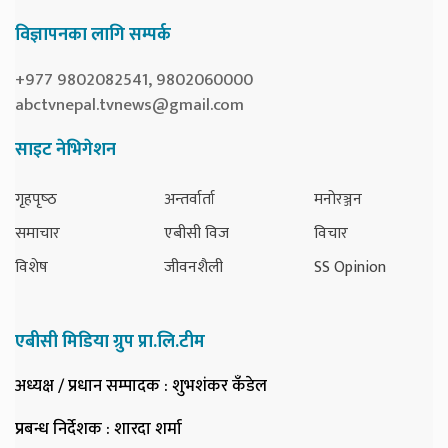
विज्ञापनका लागि सम्पर्क
+977 9802082541, 9802060000
abctvnepal.tvnews@gmail.com
साइट नेभिगेशन
गृहपृष्‍ठ
अन्तर्वार्ता
मनोरञ्जन
समाचार
एबीसी विज
विचार
विशेष
जीवनशैली
SS Opinion
एबीसी मिडिया ग्रुप प्रा.लि.टीम
अध्यक्ष / प्रधान सम्पादक
: शुभशंकर कँडेल
प्रबन्ध निर्देशक
: शारदा शर्मा