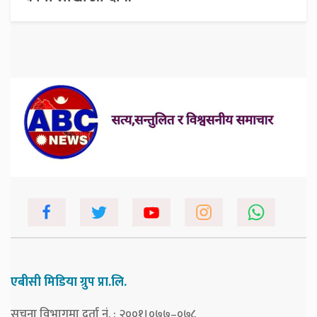
एबीसी मिडिया ग्रुप प्रा.लि.
सूचना विभागमा दर्ता नं. : २००१।०७७–०७८