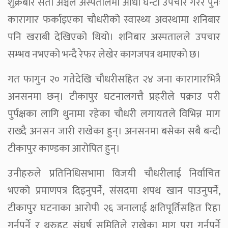
शुक्रबार सेती अञ्चल अस्पतालमा आधा घन्टा उपचार गरेर पुनः
कारागार फर्काइएका चौधरीको स्वास्थ्य अवस्थामा शनिबार
पनि खराबी देखिएको थियो। शनिबार अस्पतालले उपचार
सम्भव नभएको भन्दै रेफर लेखेर कागजपत्र थमाएको छ।
गत फागुन २० गतेदेखि चौधरीसहित २४ जना कारागारभित्रै
अनसनमा छन्। टीकापुर घटनालगत्तै प्रहरीले पक्राउ परी
पुर्पक्षका लागि थुनामा रहेका चौधरी लगायतले विभिन्न माग
राख्दै अनसन जारी राखेका हुन्। अनसनमा बसेका सबै बन्दी
टीकापुर काण्डका आरोपित हुन्।
उनीहरुले प्रतिनिधिसभामा विजयी चौधरीलाई निर्वाचित
भएको प्रमाणपत्र दिइनुपर्ने, संसदमा शपथ खान पाउनुपर्ने,
टीकापुर घटनाका आरोपी २६ जनालाई क्षतिपूर्तिसहित रिहा
गर्नुपर्ने र थरुहट संघर्ष समितिले राखेका माग पूरा गर्नुपर्ने