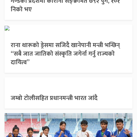
गण्डकी प्रदेशमा कोरोना सङ्क्रमित ७९२ पुगे, १०१
निको भए
राना थारूको ड्रेसमा सजिदै खानेपानी मन्त्री भन्छिन्
“सबै जात जातिको संस्कृति जगेर्ना गर्नु राज्यको
दायित्व”
जम्बो टोलीसहित प्रधानमन्त्री भारत जांदै