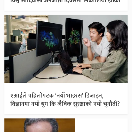
विश्व आदिवासी जनजाती दिवसमा निकालियो झाँकी
एआईले पहिलोपटक ‘नयाँ भाइरस’ डिजाइन,
विज्ञानमा नयाँ युग कि जैविक सुरक्षाको नयाँ चुनौती?