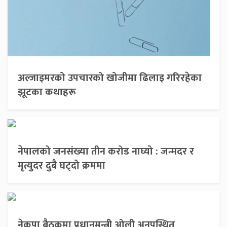
अल्जाइमरको उपचारको खोजीमा ढिलाइ गरिरहेका
झूटका कथाहरू
नेपालको जनसंख्या तीन करोड नाघ्यो : जन्मदर र
मृत्युदर दुबै घट्दो क्रममा
नेकपा बैठकमा प्रधानमन्त्री ओली अनुपस्थित