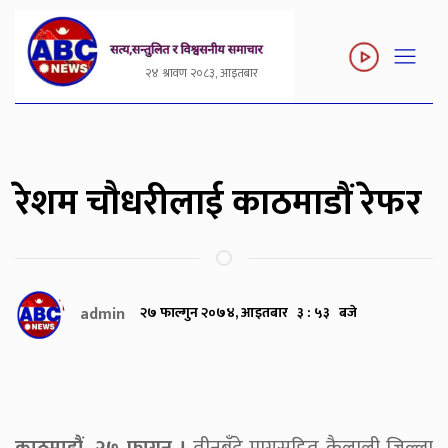
२४ श्रावण २०८३, आइतबार
रेशम चौधरीलाई काठमाडौं रेफर
admin
२७ फाल्गुन २०७४, आइतबार ३ : ५३ बजे