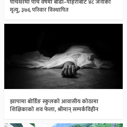
पाँचथरमा पाँच वर्षमा बाढी–पहिरोबाट ४८ जनाको
मृत्यु, ३७६ परिवार विस्थापित
झापामा बोर्डिङ स्कुलको आवासीय कोठामा
शिक्षिकाको शव फेला, श्रीमान् सम्पर्कविहीन