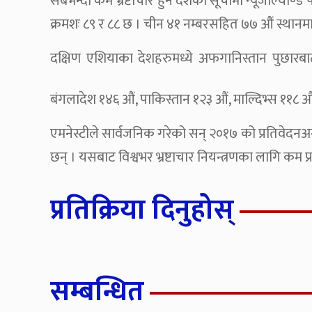
सबैभन्दा कम भ्रष्टाचार हुने देशको सूचीमा न्यूजील्याण्ड
क्रमशः ८९ र ८८ छ । चीन ४१ नम्बरसहित ७७ औं स्थानम
दक्षिण एशियाका देशहरुमध्ये अफगानिस्तान पुछार
बंगलादेश १४६ औं, पाकिस्तान १२३ औं, माल्दिभ्स ११८ औं
एमनेस्टीले सार्वजनिक गरेको सन् २०१७ को प्रतिवेदनअ
छन् । यसबाट विश्वभर भ्रष्टाचार नियन्त्रणका लागि कम प
प्रतिक्रिया दिनुहोस्
सम्बन्धित