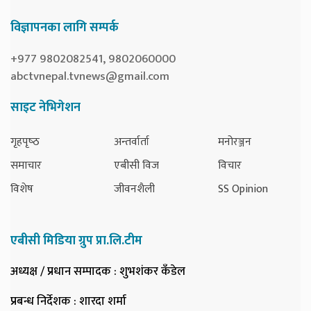
विज्ञापनका लागि सम्पर्क
+977 9802082541, 9802060000
abctvnepal.tvnews@gmail.com
साइट नेभिगेशन
गृहपृष्‍ठ
अन्तर्वार्ता
मनोरञ्जन
समाचार
एबीसी विज
विचार
विशेष
जीवनशैली
SS Opinion
एबीसी मिडिया ग्रुप प्रा.लि.टीम
अध्यक्ष / प्रधान सम्पादक
: शुभशंकर कँडेल
प्रबन्ध निर्देशक
: शारदा शर्मा