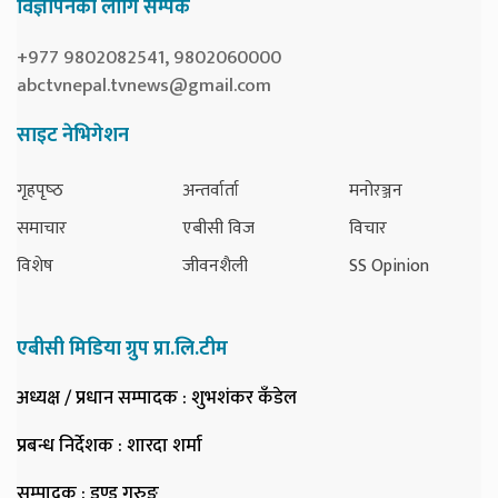
विज्ञापनका लागि सम्पर्क
+977 9802082541, 9802060000
abctvnepal.tvnews@gmail.com
साइट नेभिगेशन
गृहपृष्‍ठ
अन्तर्वार्ता
मनोरञ्जन
समाचार
एबीसी विज
विचार
विशेष
जीवनशैली
SS Opinion
एबीसी मिडिया ग्रुप प्रा.लि.टीम
अध्यक्ष / प्रधान सम्पादक
: शुभशंकर कँडेल
प्रबन्ध निर्देशक
: शारदा शर्मा
सम्पादक
: डण्ड गुरुङ