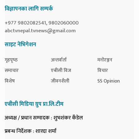
विज्ञापनका लागि सम्पर्क
+977 9802082541, 9802060000
abctvnepal.tvnews@gmail.com
साइट नेभिगेशन
गृहपृष्‍ठ
अन्तर्वार्ता
मनोरञ्जन
समाचार
एबीसी विज
विचार
विशेष
जीवनशैली
SS Opinion
एबीसी मिडिया ग्रुप प्रा.लि.टीम
अध्यक्ष / प्रधान सम्पादक
: शुभशंकर कँडेल
प्रबन्ध निर्देशक
: शारदा शर्मा