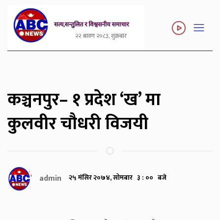
२२ श्रावण २०८३, शुक्रबार
कञ्चनपुर– १ प्रदेश ‘ख’ मा
कुलवीर चौधरी विजयी
admin
२५ मंसिर २०७४, सोमबार ३ : ०० बजे