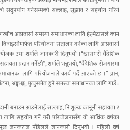
का कार्यवाहक अध्यक्ष मणिभद्र शर्माले बताउनुभयो । पाँच
्सको सदुपयोग गर्नेसम्मको सल्लाह, सुझाव र सहयोग गरिने
सरकारबीच आप्रवासी समस्या समाधानका लागि हेल्भेटासले काम
ा बिवाइसीमार्फत परियोजना सञ्चालन गर्नका लागि आप्रवासी
 संयोजक उमा शर्माले जानकारी दिनुभयो ।“खासगरी वैदेशिक
यता प्रदान गर्नेछौँ”, शर्माले भन्नुभयो, “वैदेशिक रोजगारमा
ा समाधानका लागि परियोजनाले कार्य गर्दै आएको छ ।” ज्ञान,
टना, अङ्गभङ्ग, मृत्युसमेत हुने समस्या समाधानका लागि गाउँ–
हदानी बनाउन आउनेलाई सल्लाह, निःशुल्क कानूनी सहायता र
ा लागि सहयोग गर्ने गरी परियोजनासँग यो आर्थिक वर्षका
मुख जनकराज पौडेलले जानकारी दिनुभयो । पहिलो वर्ष