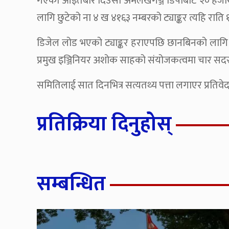
गएको आइतबार दिउँसो अमलेखगञ्ज डिपोबाट २० हजार ड
लागि छुटेको ना ४ ख ४१६३ नम्बरको ट्याङ्कर त्यहि रात
डिजेल लोड भएको ट्याङ्कर हराएपछि छानबिनको लागि 
प्रमुख इञ्जिनियर अशोक साहको संयोजकत्वमा चार सद
समितिलाई सात दिनभित्र सत्यतथ्य पत्ता लगाएर प्रतिवेद
प्रतिक्रिया दिनुहोस्
सम्बन्धित