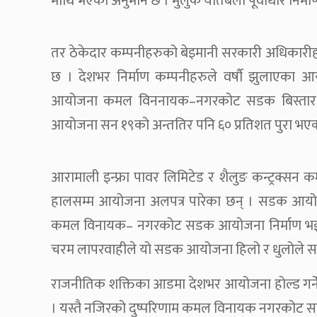
माथि भएको अनुमान छ । मुलुक यतिबेला पूर्वाधार निर्
तर ठेकेदार कम्पनीहरुको बेइमानी सरकारी अधिकारी
छ । देशभर निर्माण कम्पनीहरुले वर्षाै झुलाएका आ
आयोजना कमल विननायक–नगरकोट सडक बिस्तार आयोज
आयोजना सन १९को अन्ततिर पनि ६० प्रतिशत पुरा भएक
आरामाली इन्फ्रा पावर लिमिटेड र शैलुङ कन्ट्रक्सन कम
हालसम्म आयोजना अलपत्र पारेका छन् । सडक आयोज
कमल विनायक– नगरकोट सडक आयोजना निर्माण भई सन २
चरम लापरवाहीले यो सडक आयोजना हिलो र धुलोले सास
राजनीतिक शक्तिका आडमा देशभर आयोजना होल्ड गर्ने
। यस्तै नजिरको दुष्परिणाम कमल विनायक नगरकोट 