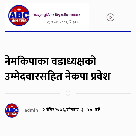
२१ श्रावण २०८३, बिहिबार
नेमकिपाका वडाध्यक्षको
उम्मेदवारसहित नेकपा प्रवेश
admin
२ मंसिर २०७६, सोमबार ३ : ५७ बजे