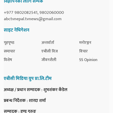
विज्ञापनका लागि सम्पर्क
+977 9802082541, 9802060000
abctvnepal.tvnews@gmail.com
साइट नेभिगेशन
गृहपृष्‍ठ
अन्तर्वार्ता
मनोरञ्जन
समाचार
एबीसी विज
विचार
विशेष
जीवनशैली
SS Opinion
एबीसी मिडिया ग्रुप प्रा.लि.टीम
अध्यक्ष / प्रधान सम्पादक
: शुभशंकर कँडेल
प्रबन्ध निर्देशक
: शारदा शर्मा
सम्पादक
: डण्ड गुरुङ