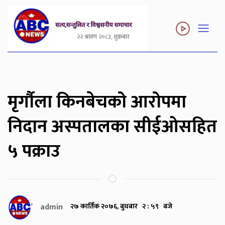
२२ श्रावण २०८३, शुक्रबार
मृर्गौला किनबेचको आरोपमा
निदान अस्पतालका सीईओसहित
५ पक्राउ
admin
२७ कार्तिक २०७६, बुधबार २ : ५९ बजे