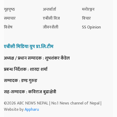
गृहपृष्‍ठ
अन्तर्वार्ता
मनोरञ्जन
समाचार
एबीसी विज
विचार
विशेष
जीवनशैली
SS Opinion
एबीसी मिडिया ग्रुप प्रा.लि.टीम
अध्यक्ष / प्रधान सम्पादक
: शुभशंकर कँडेल
प्रबन्ध निर्देशक
: शारदा शर्मा
सम्पादक
: डण्ड गुरुङ
सह-सम्पादक
: कविराज बुढाक्षेत्री
©2026 ABC NEWS NEPAL | No.1 News channel of Nepal |
Website by
Appharu