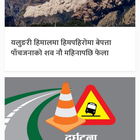
यलुङरी हिमालमा हिमपहिरोमा बेपत्ता
पाँचजनाको शव नौ महिनापछि फेला