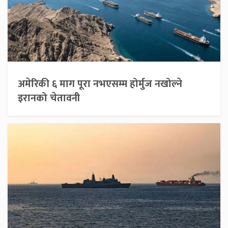
अमेरिकी ६ माग पूरा नभएसम्म होर्मुज नखोल्ने
इरानको चेतावनी