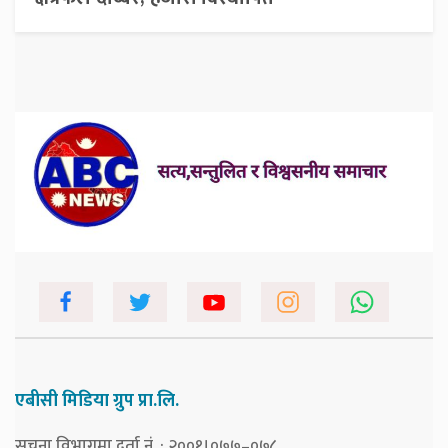
एबीसी मिडिया ग्रुप प्रा.लि.
सूचना विभागमा दर्ता नं. : २००१।०७७–०७८