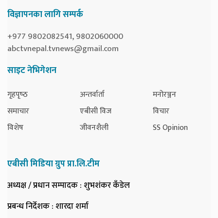
विज्ञापनका लागि सम्पर्क
+977 9802082541, 9802060000
abctvnepal.tvnews@gmail.com
साइट नेभिगेशन
गृहपृष्‍ठ
अन्तर्वार्ता
मनोरञ्जन
समाचार
एबीसी विज
विचार
विशेष
जीवनशैली
SS Opinion
एबीसी मिडिया ग्रुप प्रा.लि.टीम
अध्यक्ष / प्रधान सम्पादक
: शुभशंकर कँडेल
प्रबन्ध निर्देशक
: शारदा शर्मा