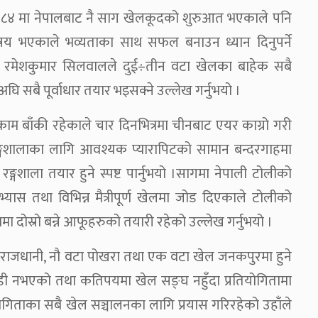
् १९८४ मा नेपालबाट नै साग खेलकूदको शुरुआत भएकाले पनि
 विषय भएकाले भव्यताका साथ सफल बनाउन ध्यान दिनुपर्ने
िव रमेशकुमार सिलवालले दुई÷तीन वटा खेलका बाहेक सबै
अघि सबै पूर्वाधार तयार भइसक्ने उल्लेख गर्नुभयो ।
ाम बाँकी रहेकाले चार दिनभित्रमा चीनबाट एयर काग्रो गरी
रङ्गशालाका लागि आवश्यक प्यारापिटको सामान बन्दरगाहमा
शाला तयार हुने स्पष्ट पार्नुभयो ।सागमा नेपाली टोलीको
अभ्यास तथा विभिन्न मैत्रीपूर्ण खेलमा जोड दिएकाले टोलीको
ा दोस्रो बन्ने आफूहरुको तयारी रहेको उल्लेख गर्नुभयो ।
टा राजधानी, नौ वटा पोखरा तथा एक वटा खेल जनकपुरमा हुने
लाडी नभएको तथा कतिपयमा खेल सङ्घ नहुँदा प्रतियोगितामा
ियोगिताका सबै खेल सञ्चालनका लागि प्रयास गरिरहेको उहाँले