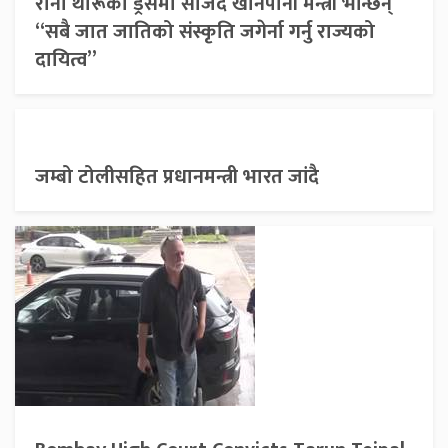
राना थारूको ड्रेसमा सजिदै खानेपानी मन्त्री भन्छिन्
“सबै जात जातिको संस्कृति जगेर्ना गर्नु राज्यको
दायित्व”
जम्बो टोलीसहित प्रधानमन्त्री भारत जांदै