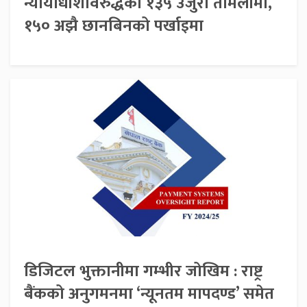
न्यायाधीशविरुद्धका १३५ उजुरी तामेलीमा,
१५० अझै छानबिनको पर्खाइमा
डिजिटल भुक्तानीमा गम्भीर जोखिम : राष्ट्र
बैंकको अनुगमनमा ‘न्यूनतम मापदण्ड’ समेत