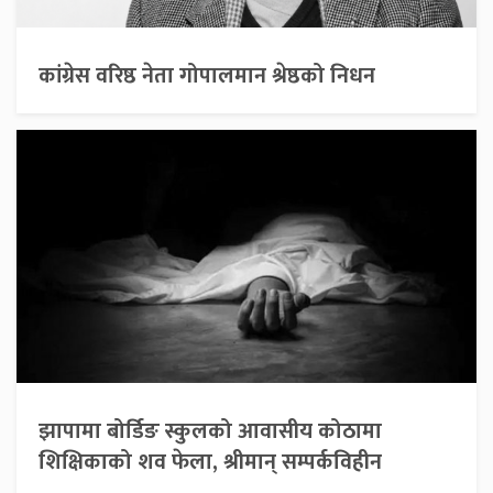
कांग्रेस वरिष्ठ नेता गोपालमान श्रेष्ठको निधन
झापामा बोर्डिङ स्कुलको आवासीय कोठामा
शिक्षिकाको शव फेला, श्रीमान् सम्पर्कविहीन