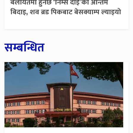
बेलायतमा हुनेछ ‘निम्स दाइ’को अन्तिम
बिदाइ, शव ब्रड पिकबाट बेसक्याम्प ल्याइयो
सम्बन्धित