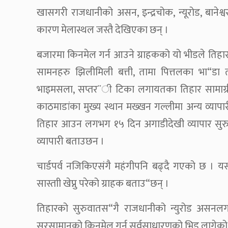
खासगरी राजधानीको असन, इन्द्रचोक, न्यूरोड, बाने
कारण मेलास्थल जस्तै देखिएका छन् ।
बजारमा किनमेल गर्न आउने ग्राहकको यो भीडले तिहार
सामनहरु झिलीमिली बत्ती, तामा पित्तलका भा“डा 
भाइमसला, सप्तर¨ी टिका लगायतका तिहार सामाग्
काठमाडांका मुख्य स्थान मख्खन गल्लीमा अन्य व्याप
तिहार आउन लगभग १५ दिन अगाडीदेखी व्यापार सुरु ह
व्यापारी बताउछन ।
चार्डपर्व नजिकिएसंगै महंगीपनि बढ्दै गएको छ । य
सास्ताी खेप्नु परेको ग्राहक बताउ“छन् ।
तिहारको सुरुवातस“गै राजधानीको न्युरोड असनलगा
सरसामानको किनमेल गर्न सर्वसाधारणको भिड लागेको