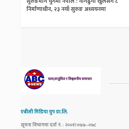
सुरुङमार्ग युगमा नेपाल : नागढुंगा खुलेसँगै ८
निर्माणाधीन, २३ नयाँ सुरुङ अध्ययनमा
एबीसी मिडिया ग्रुप प्रा.लि.
सूचना विभागमा दर्ता नं. : २००१।०७७–०७८