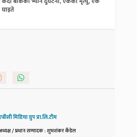
कैदी बोकेको भ्यान दुर्घटना, एकको मृत्यु, एक
घाइते
एबीसी मिडिया ग्रुप प्रा.लि.टीम
अध्यक्ष / प्रधान सम्पादक
: शुभशंकर कँडेल