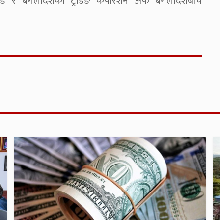
मिटेड र बंगलादेशको ट्रेडिङ कर्पोरेशन अफ बंगलादेशबीच