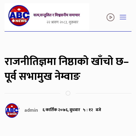
२२ श्रावण २०८३, शुक्रबार
राजनीतिज्ञमा निष्ठाको खाँचो छ–
पूर्व सभामुख नेम्वाङ
admin
६ कार्तिक २०७६, बुधबार ५ : १२ बजे