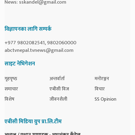
News:
sskandel@gmail.com
विज्ञापनका लागि सम्पर्क
+977 9802082541, 9802060000
abctvnepal.tvnews@gmail.com
साइट नेभिगेशन
गृहपृष्‍ठ
अन्तर्वार्ता
मनोरञ्जन
समाचार
एबीसी विज
विचार
विशेष
जीवनशैली
SS Opinion
एबीसी मिडिया ग्रुप प्रा.लि.टीम
अध्यक्ष / प्रधान सम्पादक
: शुभशंकर कँडेल