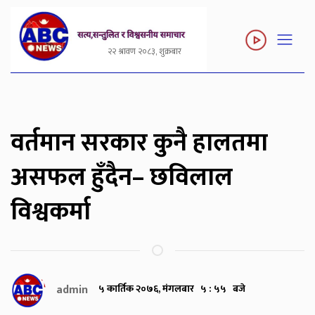
२२ श्रावण २०८३, शुक्रबार
वर्तमान सरकार कुनै हालतमा
असफल हुँदैन– छविलाल
विश्वकर्मा
admin
५ कार्तिक २०७६, मंगलबार ५ : ५५ बजे