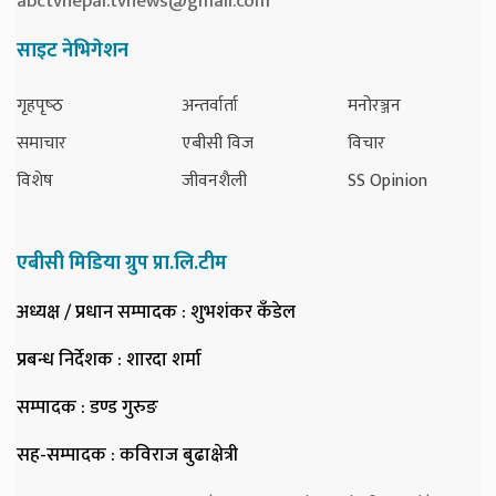
abctvnepal.tvnews@gmail.com
साइट नेभिगेशन
गृहपृष्‍ठ
अन्तर्वार्ता
मनोरञ्जन
समाचार
एबीसी विज
विचार
विशेष
जीवनशैली
SS Opinion
एबीसी मिडिया ग्रुप प्रा.लि.टीम
अध्यक्ष / प्रधान सम्पादक
: शुभशंकर कँडेल
प्रबन्ध निर्देशक
: शारदा शर्मा
सम्पादक
: डण्ड गुरुङ
सह-सम्पादक
: कविराज बुढाक्षेत्री