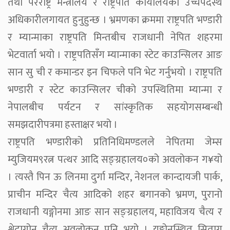
तथा परराष्ट्र मन्त्रालय र राष्ट्रपति कार्यालयका उच्चपदस्थ
अधिकारीलगायत हुनुहुन्छ । भ्रमणका क्रममा राष्ट्रपति भण्डारी
र म्यान्माका राष्ट्रपति मिन्तबीच राजधानी नेपित शहरमा
भेटवार्ता भयो । राष्ट्रपतिसँग म्यान्माका स्टेट काउन्सिलर आङ
सान सु ची र कमान्डर इन चिफले पनि भेट गर्नुभयो । राष्ट्रपति
भण्डारी र स्टेट काउन्सिलर चीको उपस्थितिमा म्यान्मा र
नेपालबीच पर्यटन र सांस्कृतिक सहयोगसम्बन्धी
समझदारीपत्रमा हस्ताक्षर भयो ।
राष्ट्रपति भण्डारीको प्रतिनिधिमण्डलले नेपितमा जेम्स
म्युजियम९रत्न पत्थर आदि सङ्ग्रहालय०को अवलोकन ग¥यो
। त्यस्तै पिन ऊ लिनमा दुर्गा मन्दिर, नेशनल कान्दायजी पार्क,
प्राचीन मन्दिर चैत्य आदिको शहर बगानको भ्रमण, पुरानो
राजधानी यङ्गोनमा आङ सान सङ्ग्रहालय, महाविजय चैत्य र
श्वेदागोन चैत्य अवलोकन पनि भयो । यङ्गोनस्थित सितागु