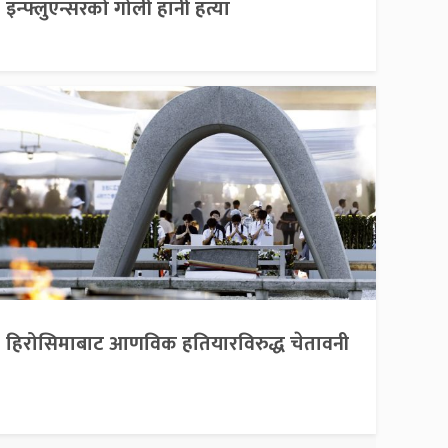
इन्फ्लुएन्सरको गोली हानी हत्या
हिरोसिमाबाट आणविक हतियारविरुद्ध चेतावनी