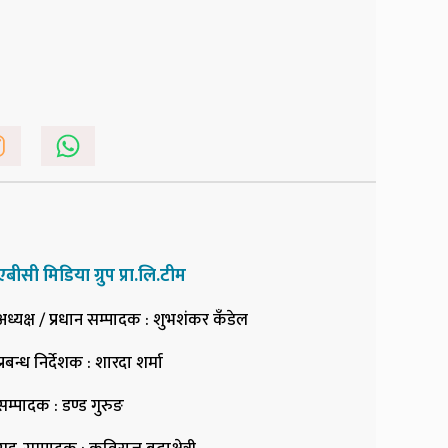
एबीसी मिडिया ग्रुप प्रा.लि.टीम
अध्यक्ष / प्रधान सम्पादक
: शुभशंकर कँडेल
प्रबन्ध निर्देशक
: शारदा शर्मा
सम्पादक
: डण्ड गुरुङ