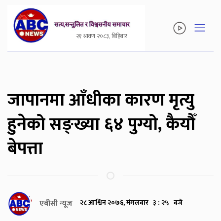
२१ श्रावण २०८३, बिहिबार
जापानमा आँधीका कारण मृत्यु
हुनेको सङ्ख्या ६४ पुग्यो, कैयौँ
बेपत्ता
एबीसी न्यूज
२८ आश्विन २०७६, मंगलबार ३ : २५ बजे