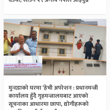
देउवा, साउन २९ अगावै नेपाल आइपुग्ने
मुन्दडाको घरमा ‘हेभी अपरेशन : प्रधानमन्त्री
कार्यालय हुँदै गृहमन्त्रालयबाट आएको
सूचनाका आधारमा छापा, द्योगीहरूको