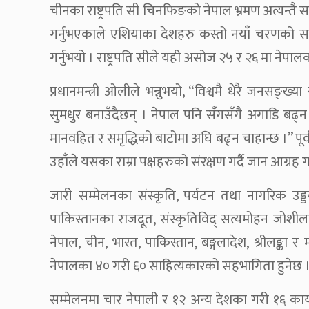
चीनका राष्ट्रपति सी चिनफिङको नेपाल भ्रमण अत्यन्तै
गर्नुभएकाले एशियाका देशहरु कस्तो नयाँ चरणको सम
गर्नुभयो । राष्ट्रपति सीले यही असोज २५ र २६ मा नेपा
प्रधानमन्त्री ओलीले भन्नुभयो, “विश्वमै धेरै जनसङ्ख
सुमधुर बनाउँदैछन् । नेपाल पनि सँगसँगै अगाडि बढ्
मानवहित र समृद्धिको बाटोमा अघि बढ्न चाहान्छ ।” पूर्वी
उहाँले यसका राम्रा पक्षहरुको संरक्षण गर्दै जान आग्रह गर
जारी सम्मेलनका संस्कृति, पर्यटन तथा नागरिक उड्डय
पाकिस्तानका राजदूत, संस्कृतिविद् सत्यमोहन जोश
नेपाल, चीन, भारत, पाकिस्तान, बङ्गलादेश, श्रीलङ्का 
नेपालका ४० गरी ६० साहित्यकारको सहभागिता हुनेछ 
सम्मेलनमा चार नेपाली र १२ अन्य देशका गरी १६ कार्यपत्र