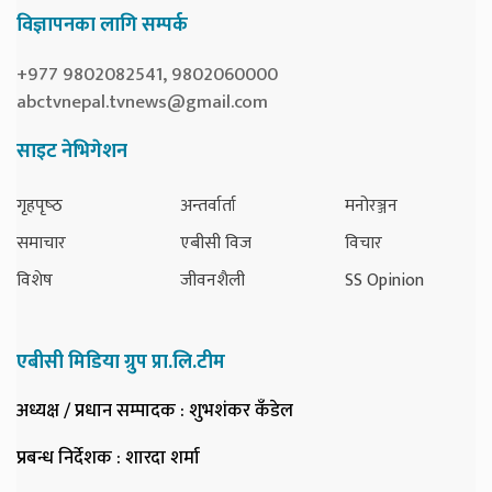
विज्ञापनका लागि सम्पर्क
+977 9802082541, 9802060000
abctvnepal.tvnews@gmail.com
साइट नेभिगेशन
गृहपृष्‍ठ
अन्तर्वार्ता
मनोरञ्जन
समाचार
एबीसी विज
विचार
विशेष
जीवनशैली
SS Opinion
एबीसी मिडिया ग्रुप प्रा.लि.टीम
अध्यक्ष / प्रधान सम्पादक
: शुभशंकर कँडेल
प्रबन्ध निर्देशक
: शारदा शर्मा