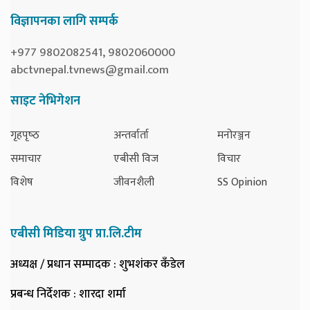
विज्ञापनका लागि सम्पर्क
+977 9802082541, 9802060000
abctvnepal.tvnews@gmail.com
साइट नेभिगेशन
गृहपृष्‍ठ
अन्तर्वार्ता
मनोरञ्जन
समाचार
एबीसी विज
विचार
विशेष
जीवनशैली
SS Opinion
एबीसी मिडिया ग्रुप प्रा.लि.टीम
अध्यक्ष / प्रधान सम्पादक
: शुभशंकर कँडेल
प्रबन्ध निर्देशक
: शारदा शर्मा