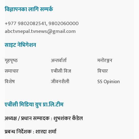
विज्ञापनका लागि सम्पर्क
+977 9802082541, 9802060000
abctvnepal.tvnews@gmail.com
साइट नेभिगेशन
गृहपृष्‍ठ
अन्तर्वार्ता
मनोरञ्जन
समाचार
एबीसी विज
विचार
विशेष
जीवनशैली
SS Opinion
एबीसी मिडिया ग्रुप प्रा.लि.टीम
अध्यक्ष / प्रधान सम्पादक
: शुभशंकर कँडेल
प्रबन्ध निर्देशक
: शारदा शर्मा