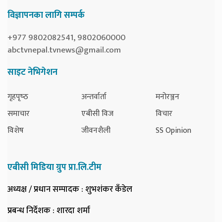
विज्ञापनका लागि सम्पर्क
+977 9802082541, 9802060000
abctvnepal.tvnews@gmail.com
साइट नेभिगेशन
गृहपृष्‍ठ
अन्तर्वार्ता
मनोरञ्जन
समाचार
एबीसी विज
विचार
विशेष
जीवनशैली
SS Opinion
एबीसी मिडिया ग्रुप प्रा.लि.टीम
अध्यक्ष / प्रधान सम्पादक
: शुभशंकर कँडेल
प्रबन्ध निर्देशक
: शारदा शर्मा