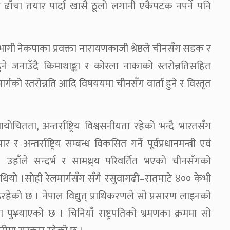
ढाँचा तयार पार्दा खासै ठूलो लगानी एकैपटक नपर्ने पनि
ागी नेकपाका प्रवक्ता नारायणकाजी श्रेष्ठले चीनसँग सडक र
ने जनाउँदै किमाथाङ्का र कोरला नाकाको स्तरोन्नतिसहित
र्गको स्तरोन्नति आदि विषययमा चीनसँग वार्ता हुने र विस्तृत
यायोचितता, अन्तर्राष्ट्रिय विश्वसनीयता रहेको भन्दै भारतसँग
अन्तर्राष्ट्रिय सम्बन्ध विकसित गर्ने पूर्वप्रधानमन्त्री एवं
। उहाँले सन्दर्भ र सामथ्र्य परिवर्तित भएको चीनसँगको
थियो ।सोही रेलमार्गसँग सँगै रसुवागढी–रातमाटे ४०० केभी
इरहेको छ । नेपाल विद्युत् प्राधिकरणले सो प्रसारण लाइनको
ु¥याएको छ । चिनियाँ राष्ट्रपतिको भ्रमणका क्रममा सो