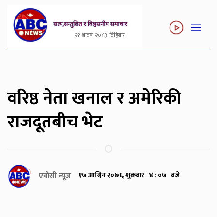
२१ श्रावण २०८३, बिहिबार
वरिष्ठ नेता खनाल र अमेरिकी
राजदूतबीच भेट
एबीसी न्यूज
१७ आश्विन २०७६, शुक्रबार ४ : ०७ बजे