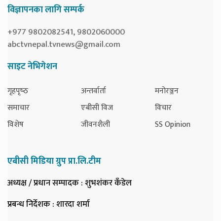
विज्ञापनका लागि सम्पर्क
+977 9802082541, 9802060000
abctvnepal.tvnews@gmail.com
साइट नेभिगेशन
गृहपृष्‍ठ
अन्तर्वार्ता
मनोरञ्जन
समाचार
एबीसी विज
विचार
विशेष
जीवनशैली
SS Opinion
एबीसी मिडिया ग्रुप प्रा.लि.टीम
अध्यक्ष / प्रधान सम्पादक
: शुभशंकर कँडेल
प्रबन्ध निर्देशक
: शारदा शर्मा