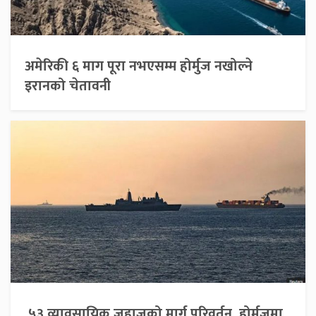
अमेरिकी ६ माग पूरा नभएसम्म होर्मुज नखोल्ने
इरानको चेतावनी
५३ व्यावसायिक जहाजको मार्ग परिवर्तन, होर्मुजमा