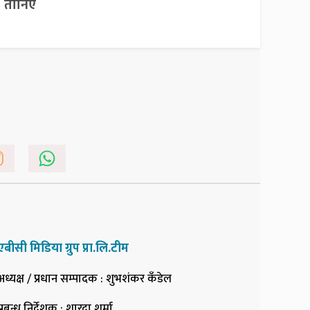
तानिए
एबीसी मिडिया ग्रुप प्रा.लि.टीम
अध्यक्ष / प्रधान सम्पादक
: शुभशंकर कँडेल
प्रबन्ध निर्देशक
: शारदा शर्मा